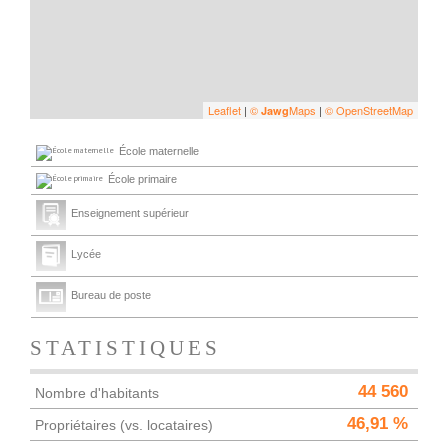
Leaflet
|
©
Maps
|
© OpenStreetMap
Jawg
École maternelle
École primaire
Enseignement supérieur
Lycée
Bureau de poste
STATISTIQUES
44 560
Nombre d'habitants
46,91 %
Propriétaires (vs. locataires)