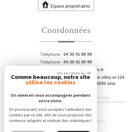
Espace propriétaires
coordonnées
Téléphone :
04 30 41 80 99
Téléphone :
04 30 41 80 99
E-mail :
contact@proprietesdugolfe.fr
On en reste là
Comme beaucoup, notre site
Adresse :
4 Quai Charles Lemaresquier (centre ville) et 124
utilise les cookies
rue Jean Vilar (plages - La Corniche) - 34200 sète
On aimerait vous accompagner pendant
© 2026 | Tous droits réservés | Traduction powered by Google
votre visite.
Plan du site
-
Mentions légales
-
Nos honoraires
-
Liens
-
Admin
-
Toutes nos annonces
-
Politique RGPD
En poursuivant, vous acceptez l'utilisation des
cookies par ce site, afin de vous proposer des
Site internet compatible multi-supports,
contenus adaptés et réaliser des statistiques !
un seul site adaptable à tous les types d'écrans.