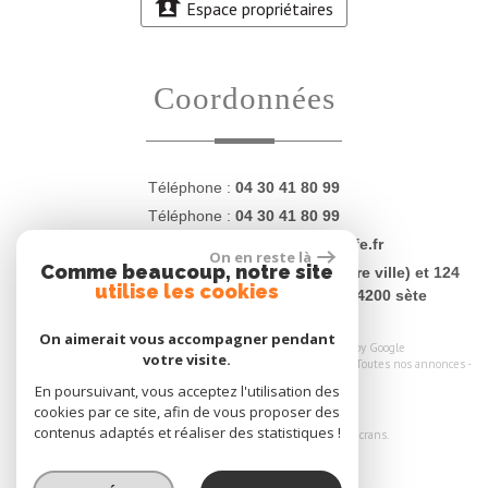
Espace propriétaires
coordonnées
Téléphone :
04 30 41 80 99
Téléphone :
04 30 41 80 99
E-mail :
contact@proprietesdugolfe.fr
On en reste là
Comme beaucoup, notre site
Adresse :
4 Quai Charles Lemaresquier (centre ville) et 124
utilise les cookies
rue Jean Vilar (plages - La Corniche) - 34200 sète
On aimerait vous accompagner pendant
© 2026 | Tous droits réservés | Traduction powered by Google
votre visite.
Plan du site
-
Mentions légales
-
Nos honoraires
-
Liens
-
Admin
-
Toutes nos annonces
-
Politique RGPD
En poursuivant, vous acceptez l'utilisation des
cookies par ce site, afin de vous proposer des
Site internet compatible multi-supports,
contenus adaptés et réaliser des statistiques !
un seul site adaptable à tous les types d'écrans.