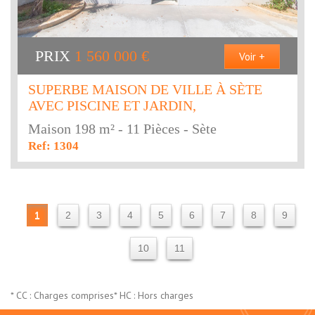
PRIX
1 560 000
€
Voir +
SUPERBE MAISON DE VILLE À SÈTE
AVEC PISCINE ET JARDIN,
Maison 198 m² - 11 Pièces - Sète
Ref: 1304
1
2
3
4
5
6
7
8
9
10
11
* CC : Charges comprises
* HC : Hors charges