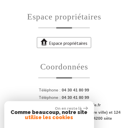
Espace propriétaires
Espace propriétaires
Coordonnées
Téléphone :
04 30 41 80 99
Téléphone :
04 30 41 80 99
E-mail :
contact@proprietesdugolfe.fr
On en reste là
Comme beaucoup, notre site
Adresse :
4 Quai Charles Lemaresquier (centre ville) et 124
utilise les cookies
rue Jean Vilar (plages - La Corniche) - 34200 sète