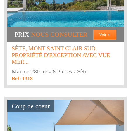
PRIX
NOUS CONSULTER
Voir +
SÈTE, MONT SAINT CLAIR SUD,
PROPRIÉTÉ D'EXCEPTION AVEC VUE
MER...
Maison 280 m² - 8 Pièces - Sète
Ref: 1318
Coup de coeur