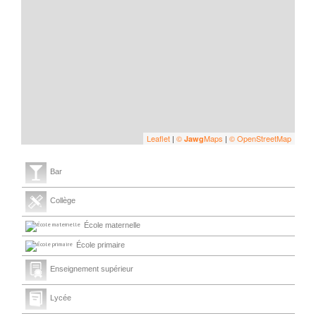
Leaflet
|
©
Maps
|
© OpenStreetMap
Jawg
Bar
Collège
École maternelle
École primaire
Enseignement supérieur
Lycée