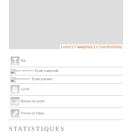
Leaflet
|
©
Maps
|
© OpenStreetMap
Jawg
Bar
École maternelle
École primaire
Lycée
Bureau de poste
Presse et Tabac
STATISTIQUES