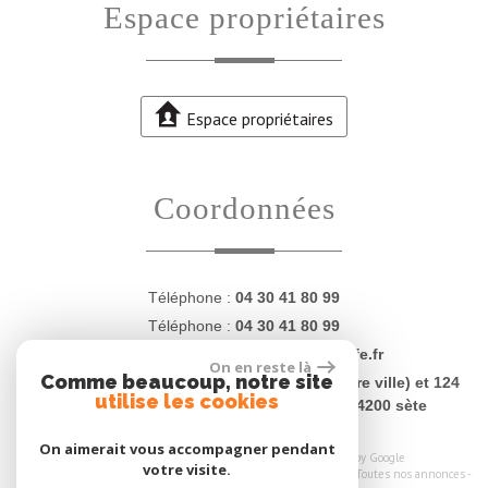
espace propriétaires
Espace propriétaires
coordonnées
Téléphone :
04 30 41 80 99
Téléphone :
04 30 41 80 99
E-mail :
contact@proprietesdugolfe.fr
On en reste là
Comme beaucoup, notre site
Adresse :
4 Quai Charles Lemaresquier (centre ville) et 124
utilise les cookies
rue Jean Vilar (plages - La Corniche) - 34200 sète
On aimerait vous accompagner pendant
© 2026 | Tous droits réservés | Traduction powered by Google
votre visite.
Plan du site
-
Mentions légales
-
Nos honoraires
-
Liens
-
Admin
-
Toutes nos annonces
-