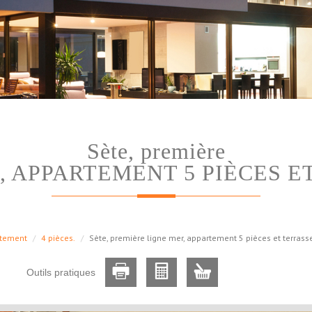
sète, première
, APPARTEMENT 5 PIÈCES E
tement
4 pièces.
Sète, première ligne mer, appartement 5 pièces et terrass
Outils pratiques