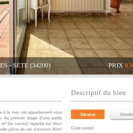
S - SÈTE (34200)
PRIX
830
descriptif du bien
ce à la mer, cet appartement vous
Général
Détails
. Au premier étage d'une petite
 m² (loi carrez) répartie sur deux
Code postal
elle pièce de vie d’environ 40m²