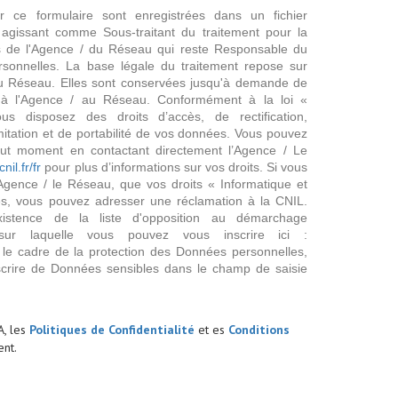
ur ce formulaire sont enregistrées dans un fichier
agissant comme Sous-traitant du traitement pour la
cts de l'Agence / du Réseau qui reste Responsable du
sonnelles. La base légale du traitement repose sur
/ du Réseau. Elles sont conservées jusqu'à demande de
s à l'Agence / au Réseau. Conformément à la loi «
ous disposez des droits d’accès, de rectification,
imitation et de portabilité de vos données. Vous pouvez
out moment en contactant directement l’Agence / Le
cnil.fr/fr
pour plus d’informations sur vos droits. Si vous
'Agence / le Réseau, que vos droits « Informatique et
és, vous pouvez adresser une réclamation à la CNIL.
istence de la liste d'opposition au démarchage
sur laquelle vous pouvez vous inscrire ici :
 le cadre de la protection des Données personnelles,
scrire de Données sensibles dans le champ de saisie
A, les
Politiques de Confidentialité
et es
Conditions
nt.