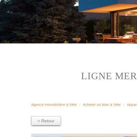
LIGNE MER
Agence immobilière à Sète
Acheter un bien à Sète
Appar
< Retour