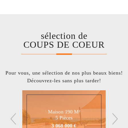
sélection de
COUPS DE COEUR
Pour vous, une sélection de nos plus beaux biens!
Découvrez-les sans plus tarder!
Maison 188.03 M²
Maison 190 M²
5 Pièces
5 Pièces
3 068 000 €
1 330 000 €