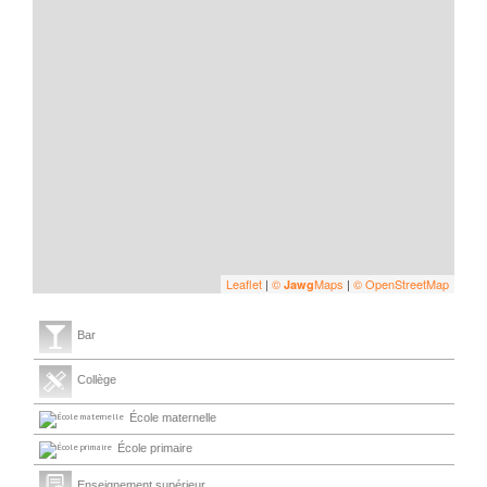
Leaflet
|
©
Maps
|
© OpenStreetMap
Jawg
Bar
Collège
École maternelle
École primaire
Enseignement supérieur