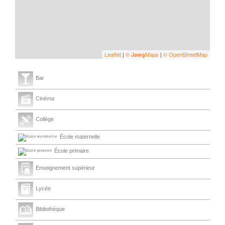
Leaflet
|
©
Maps
|
© OpenStreetMap
Jawg
Bar
Cinéma
Collège
École maternelle
École primaire
Enseignement supérieur
Lycée
Bibliothèque