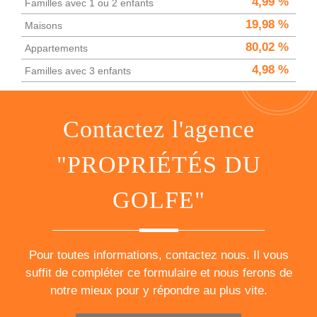
4,99 %
Familles avec 1 ou 2 enfants
19,98 %
Maisons
80,02 %
Appartements
4,98 %
Familles avec 3 enfants
contactez l'agence
"PROPRIÉTÉS DU
GOLFE"
Pour toutes informations, contactez nous. Il vous
suffit de compléter ce formulaire et nous ferons de
notre mieux pour y répondre au plus vite.