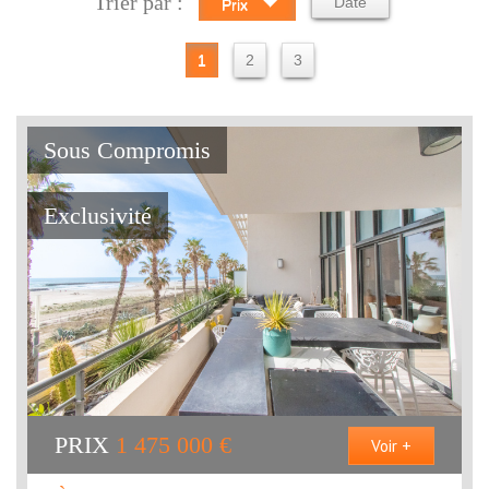
Trier par :
Date
Prix
1
2
3
Sous Compromis
Exclusivité
PRIX
1 475 000
€
Voir +