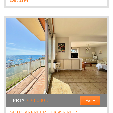
Ref: 1294
PRIX
830 000
€
Voir +
SÈTE, PREMIÈRE LIGNE MER,