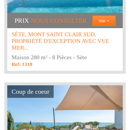
PRIX
NOUS CONSULTER
Voir +
SÈTE, MONT SAINT CLAIR SUD,
PROPRIÉTÉ D'EXCEPTION AVEC VUE
MER...
Maison 280 m² - 8 Pièces - Sète
Ref: 1318
Coup de coeur