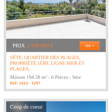
PRIX
2 100 000
€
Voir +
SÈTE, QUARTIER DES PLAGES,
PROPRIÉTÉ 1ÈRE LIGNE MER ET
PLAGES,
Maison 194.58 m² - 6 Pièces - Sète
Ref: 1414 - 1297
Coup de coeur