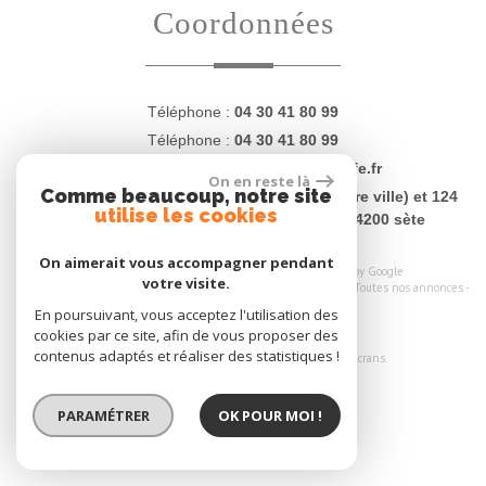
Coordonnées
Téléphone :
04 30 41 80 99
Téléphone :
04 30 41 80 99
E-mail :
contact@proprietesdugolfe.fr
On en reste là
Comme beaucoup, notre site
Adresse :
4 Quai Charles Lemaresquier (centre ville) et 124
utilise les cookies
rue Jean Vilar (plages - La Corniche) - 34200 sète
On aimerait vous accompagner pendant
© 2026 | Tous droits réservés | Traduction powered by Google
votre visite.
Plan du site
-
Mentions légales
-
Nos honoraires
-
Liens
-
Admin
-
Toutes nos annonces
-
Politique RGPD
En poursuivant, vous acceptez l'utilisation des
cookies par ce site, afin de vous proposer des
Site internet compatible multi-supports,
contenus adaptés et réaliser des statistiques !
un seul site adaptable à tous les types d'écrans.
PARAMÉTRER
OK POUR MOI !