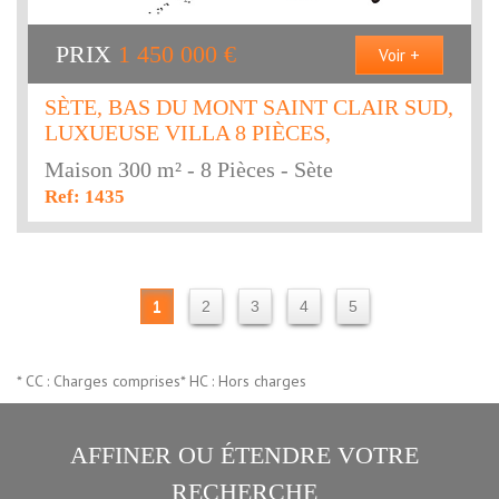
PRIX
1 450 000
€
Voir +
SÈTE, BAS DU MONT SAINT CLAIR SUD,
LUXUEUSE VILLA 8 PIÈCES,
Maison 300 m² - 8 Pièces - Sète
Ref: 1435
1
2
3
4
5
* CC : Charges comprises
* HC : Hors charges
AFFINER OU ÉTENDRE VOTRE
RECHERCHE