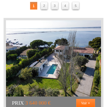
1
2
3
4
5
PRIX
3 640 000
€
Voir +