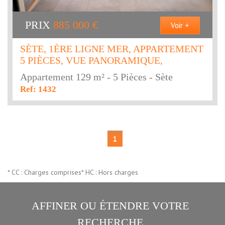
PRIX
885 000
€
Voir +
SÈTE, 1ÈRE LIGNE MER, APPARTEMENT
5 PIÈCES, VUE PANORAMIQUE,
Appartement 129 m² - 5 Pièces - Sète
Ref: 1432
1
* CC : Charges comprises
* HC : Hors charges
AFFINER OU ÉTENDRE VOTRE
RECHERCHE