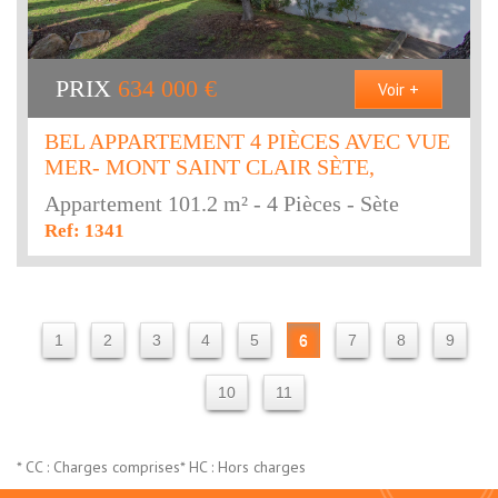
PRIX
634 000
€
Voir +
BEL APPARTEMENT 4 PIÈCES AVEC VUE
MER- MONT SAINT CLAIR SÈTE,
Appartement 101.2 m² - 4 Pièces - Sète
Ref: 1341
1
2
3
4
5
6
7
8
9
10
11
* CC : Charges comprises
* HC : Hors charges