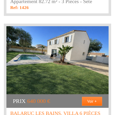
Appartement 82.72 m² - 3 Pièces - Sète
Ref: 1426
PRIX
640 000
€
Voir +
BALARUC LES BAINS, VILLA 6 PIÈCES