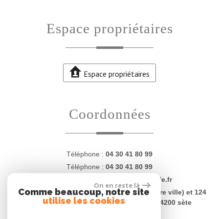
Espace propriétaires
Espace propriétaires
Coordonnées
Téléphone :
04 30 41 80 99
Téléphone :
04 30 41 80 99
E-mail :
contact@proprietesdugolfe.fr
On en reste là
Comme beaucoup, notre site
Adresse :
4 Quai Charles Lemaresquier (centre ville) et 124
utilise les cookies
rue Jean Vilar (plages - La Corniche) - 34200 sète