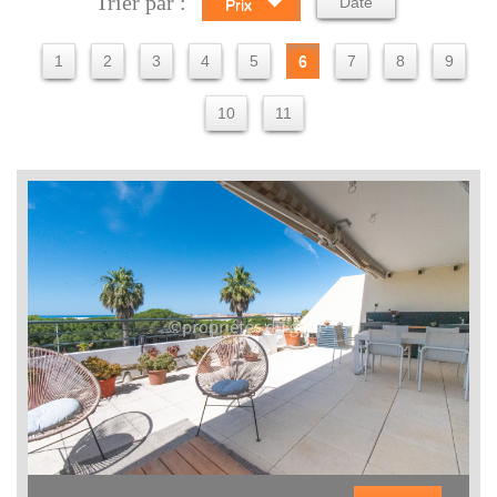
Trier par :
Date
Prix
1
2
3
4
5
6
7
8
9
10
11