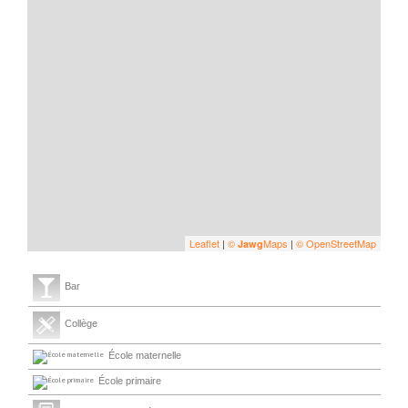
Leaflet
|
©
Maps
|
© OpenStreetMap
Jawg
Bar
Collège
École maternelle
École primaire