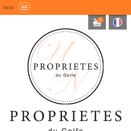
MENU
0