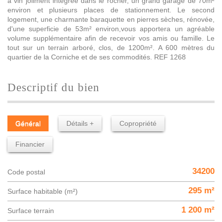
à vin joliment intégrée dans le rocher, un grand garage de 70m²
environ et plusieurs places de stationnement. Le second
logement, une charmante baraquette en pierres sèches, rénovée,
d'une superficie de 53m² environ,vous apportera un agréable
volume supplémentaire afin de recevoir vos amis ou famille. Le
tout sur un terrain arboré, clos, de 1200m². A 600 mètres du
quartier de la Corniche et de ses commodités. REF 1268
descriptif du bien
Général
Détails +
Copropriété
Financier
34200
Code postal
295 m²
Surface habitable (m²)
1 200 m²
surface terrain