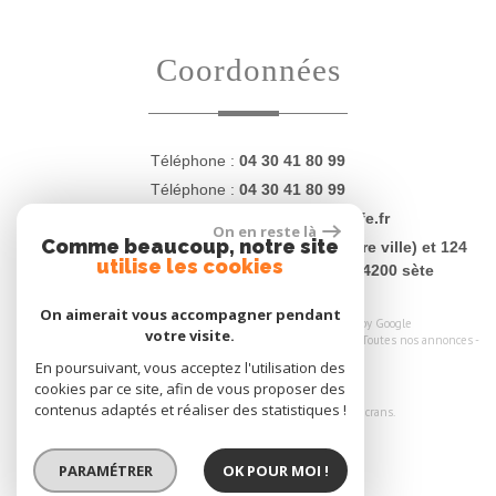
coordonnées
Téléphone :
04 30 41 80 99
Téléphone :
04 30 41 80 99
E-mail :
contact@proprietesdugolfe.fr
On en reste là
Comme beaucoup, notre site
Adresse :
4 Quai Charles Lemaresquier (centre ville) et 124
utilise les cookies
rue Jean Vilar (plages - La Corniche) - 34200 sète
On aimerait vous accompagner pendant
© 2026 | Tous droits réservés | Traduction powered by Google
votre visite.
Plan du site
-
Mentions légales
-
Nos honoraires
-
Liens
-
Admin
-
Toutes nos annonces
-
Politique RGPD
En poursuivant, vous acceptez l'utilisation des
cookies par ce site, afin de vous proposer des
Site internet compatible multi-supports,
contenus adaptés et réaliser des statistiques !
un seul site adaptable à tous les types d'écrans.
PARAMÉTRER
OK POUR MOI !