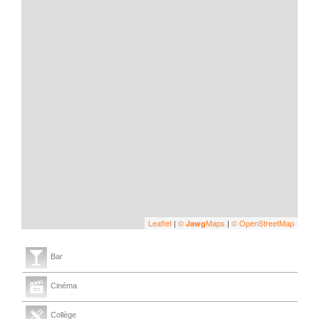
Leaflet
|
©
Maps
|
© OpenStreetMap
Jawg
Bar
Cinéma
Collège