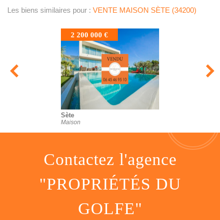
Les biens similaires pour :
VENTE MAISON SÈTE (34200)
2 200 000 €
Sète
Maison
contactez l'agence
"PROPRIÉTÉS DU
GOLFE"