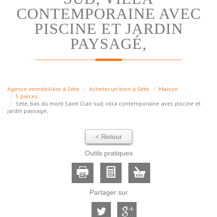
CONTEMPORAINE AVEC
PISCINE ET JARDIN
PAYSAGÉ,
Agence immobilière à Sète
Acheter un bien à Sète
Maison
5 pièces.
Sète, bas du mont Saint Clair sud, villa contemporaine avec piscine et
jardin paysagé,
< Retour
Outils pratiques
Partager sur