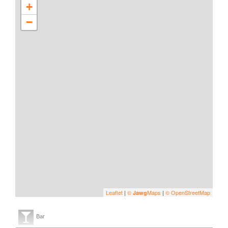
+
−
Leaflet
|
©
Maps
|
© OpenStreetMap
Jawg
Bar