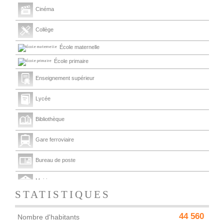
Cinéma
Collège
École maternelle
École primaire
Enseignement supérieur
Lycée
Bibliothèque
Gare ferroviaire
Bureau de poste
Mairie
STATISTIQUES
Presse et Tabac
44 560
Nombre d'habitants