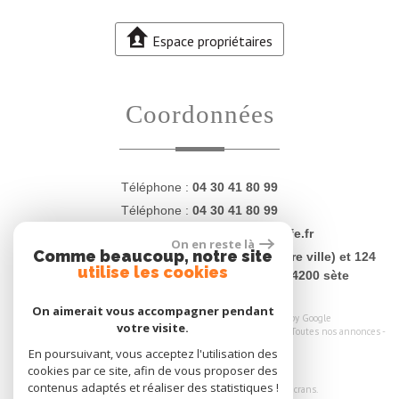
Espace propriétaires
coordonnées
Téléphone :
04 30 41 80 99
Téléphone :
04 30 41 80 99
E-mail :
contact@proprietesdugolfe.fr
On en reste là
Comme beaucoup, notre site
Adresse :
4 Quai Charles Lemaresquier (centre ville) et 124
utilise les cookies
rue Jean Vilar (plages - La Corniche) - 34200 sète
On aimerait vous accompagner pendant
© 2026 | Tous droits réservés | Traduction powered by Google
votre visite.
Plan du site
-
Mentions légales
-
Nos honoraires
-
Liens
-
Admin
-
Toutes nos annonces
-
Politique RGPD
En poursuivant, vous acceptez l'utilisation des
cookies par ce site, afin de vous proposer des
Site internet compatible multi-supports,
contenus adaptés et réaliser des statistiques !
un seul site adaptable à tous les types d'écrans.