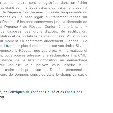
ur ce formulaire sont enregistrées dans un fichier
agissant comme Sous-traitant du traitement pour la
cts de l'Agence / du Réseau qui reste Responsable du
sonnelles. La base légale du traitement repose sur
/ du Réseau. Elles sont conservées jusqu'à demande de
s à l'Agence / au Réseau. Conformément à la loi «
ous disposez des droits d’accès, de rectification,
imitation et de portabilité de vos données. Vous pouvez
out moment en contactant directement l’Agence / Le
cnil.fr/fr
pour plus d’informations sur vos droits. Si vous
'Agence / le Réseau, que vos droits « Informatique et
és, vous pouvez adresser une réclamation à la CNIL.
istence de la liste d'opposition au démarchage
sur laquelle vous pouvez vous inscrire ici :
 le cadre de la protection des Données personnelles,
scrire de Données sensibles dans le champ de saisie
A, les
Politiques de Confidentialité
et es
Conditions
nt.