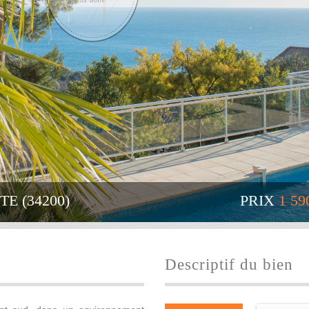
TE (34200)
PRIX
1 59
descriptif du bien