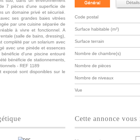
sant sud, dans un environnement
Général
Détails
 de 7 pièces d'une superficie de
s un domaine privé et sécurisé.
Code postal
 avec ses grandes baies vitrées
ongée par une cuisine séparée de
Surface habitable (m²)
éable à vivre et fonctionnel. A
ntale (salle de bains, dressing),
surface terrain
st complété par un solarium avec
sagé avec une pinède et essences
Nombre de chambre(s)
 bénéficie d'une piscine entouré
riété bénéficie de stationnements,
tionnels - REF 1189
Nombre de pièces
t exposé sont disponibles sur le
Nombre de niveaux
Vue
gétique
cette annonce vous 