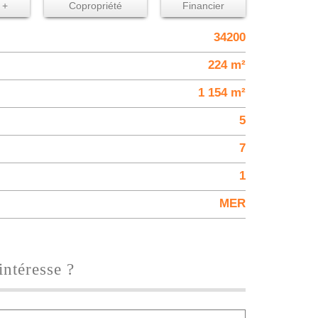
 +
Copropriété
Financier
34200
224 m²
1 154 m²
5
7
1
MER
intéresse ?