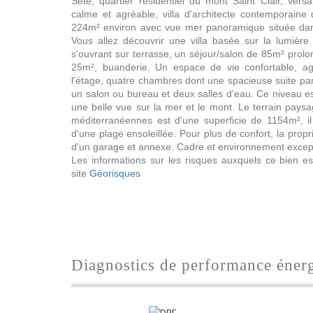
Sète, quartier résidentiel du mont Saint Clair, ver
calme et agréable, villa d'architecte contemporaine
224m² environ avec vue mer panoramique située dan
Vous allez découvrir une villa basée sur la lumière
s'ouvrant sur terrasse, un séjour/salon de 85m² prol
25m², buanderie. Un espace de vie confortable, agr
l'étage, quatre chambres dont une spacieuse suite pare
un salon ou bureau et deux salles d'eau. Ce niveau e
une belle vue sur la mer et le mont. Le terrain pay
méditerranéennes est d'une superficie de 1154m², il
d'une plage ensoleillée. Pour plus de confort, la prop
d'un garage et annexe. Cadre et environnement excep
Les informations sur les risques auxquels ce bien es
site
Géorisques
diagnostics de performance éner