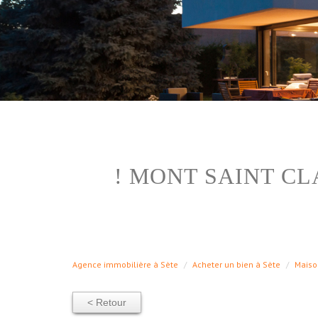
! MONT SAINT CL
Agence immobilière à Sète
Acheter un bien à Sète
Maiso
< Retour