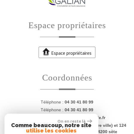
espace propriétaires
Espace propriétaires
coordonnées
Téléphone :
04 30 41 80 99
Téléphone :
04 30 41 80 99
E-mail :
contact@proprietesdugolfe.fr
On en reste là
Comme beaucoup, notre site
Adresse :
4 Quai Charles Lemaresquier (centre ville) et 124
utilise les cookies
rue Jean Vilar (plages - La Corniche) - 34200 sète