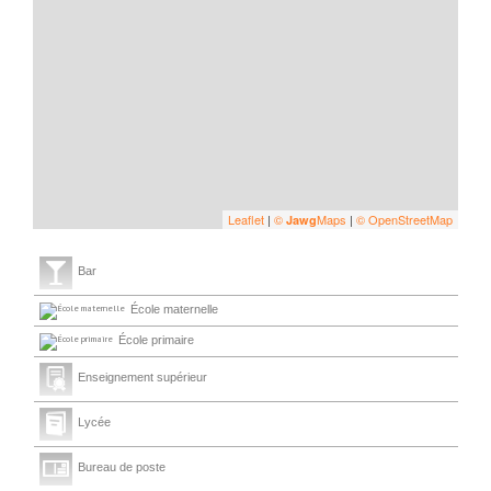
Leaflet
|
©
Maps
|
© OpenStreetMap
Jawg
Bar
École maternelle
École primaire
Enseignement supérieur
Lycée
Bureau de poste