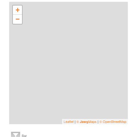
+
−
Leaflet
|
©
Maps
|
© OpenStreetMap
Jawg
Bar