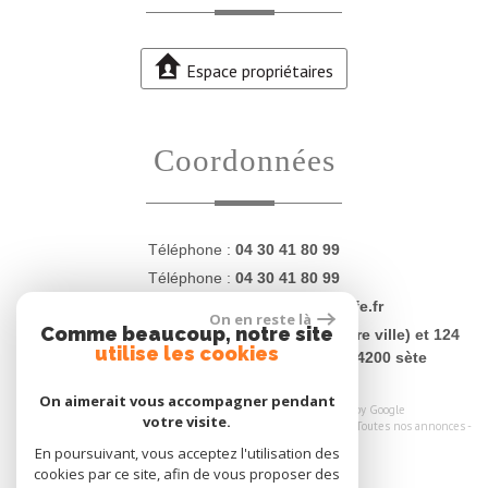
Espace propriétaires
coordonnées
Téléphone :
04 30 41 80 99
Téléphone :
04 30 41 80 99
E-mail :
contact@proprietesdugolfe.fr
On en reste là
Comme beaucoup, notre site
Adresse :
4 Quai Charles Lemaresquier (centre ville) et 124
utilise les cookies
rue Jean Vilar (plages - La Corniche) - 34200 sète
On aimerait vous accompagner pendant
© 2026 | Tous droits réservés | Traduction powered by Google
votre visite.
Plan du site
-
Mentions légales
-
Nos honoraires
-
Liens
-
Admin
-
Toutes nos annonces
-
Politique RGPD
En poursuivant, vous acceptez l'utilisation des
cookies par ce site, afin de vous proposer des
Site internet compatible multi-supports,